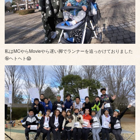
私はMCやらMovieやら遅い脚でランナーを追っかけておりました
🤪ヘトヘト😱