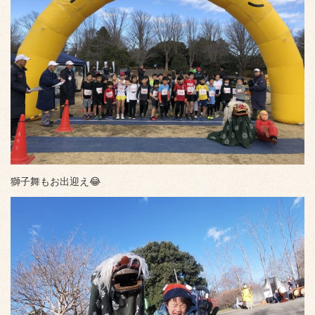
獅子舞もお出迎え😂