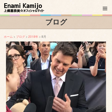
Enami Kamijo
上條恵奈美☆オフィシャルサイト
ブログ
ホーム
>
ブログ
>
2018年
> 8月