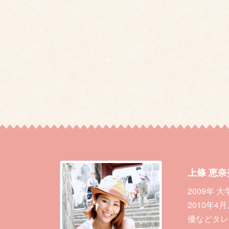
上條 恵奈
2009年
2010年
優などタレ