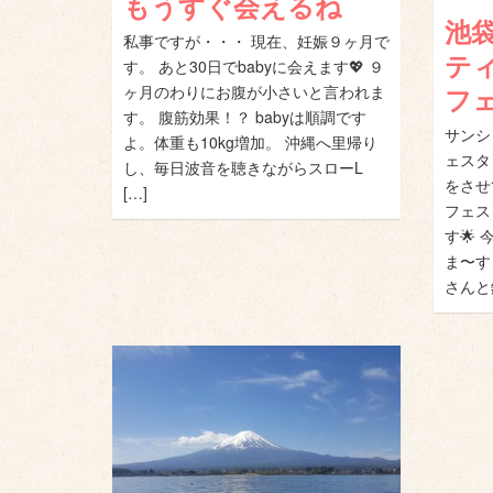
もうすぐ会えるね
池
私事ですが・・・ 現在、妊娠９ヶ月で
テ
す。 あと30日でbabyに会えます💖 ９
ヶ月のわりにお腹が小さいと言われま
フ
す。 腹筋効果！？ babyは順調です
サンシ
よ。体重も10kg増加。 沖縄へ里帰り
ェスタ
し、毎日波音を聴きながらスローL
をさせ
[…]
フェス
す🌟
ま〜す
さんと鈴