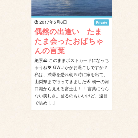
2017年5月6日
Private
偶然の出逢い たま
たま会ったおばちゃ
んの言葉
絶景🗻 このままポストカードになっち
ゃうね💖 GWいかがお過ごしですか？
私は、渋滞を恐れ朝５時に家を出て、
山梨県まで行ってきました🌟 朝一の河
口湖から見える富士山！！ 言葉になら
ない美しさ。登るのもいいけど、遠目
で眺め […]