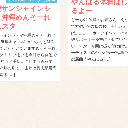
やんばる体操はじ
袋サンシャインシ
るよー
ィ沖縄めんそーれ
どーも😄 体操のお姉さん え
ェスタ
です💃笑 今の私のお仕事といえ
ば。。。 スポーツイベントのM
ャインシティ沖縄めんそーれフ
継リポーターを主にさせていた
 毎年キャン×キャンさんとMC
いますが、今回は振り付け師だ
ていただいていますめんそーれ
ーティストのヤンバラー宮城に
タ！！ いよいよ今日から開催で
の新曲「やんばる […]
 今年もお手伝いさせてもらって
🎵別の形で。 去年は具志堅用高
木 […]