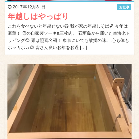
2017年12月31日
お仕事
年越しはやっぱり
これを食べないと年越せない😆 我が家の年越しそば💕 今年は
豪華！ 母の自家製ソーキ&三枚肉。 石垣島から届いた車海老ト
ッピング😊 麺は照喜名麺！ 東京にいても故郷の味。 心も体も
ホッカホカ😋 皆さん良いお年をお過 […]