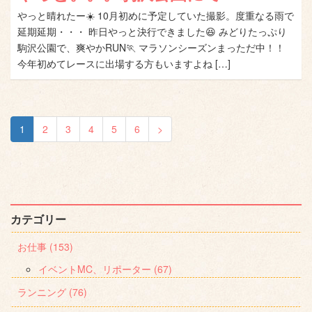
やっと晴れたー☀️ 10月初めに予定していた撮影。度重なる雨で
延期延期・・・ 昨日やっと決行できました😆 みどりたっぷり
駒沢公園で、爽やかRUN🏃 マラソンシーズンまっただ中！！
今年初めてレースに出場する方もいますよね […]
1
2
3
4
5
6
>
カテゴリー
お仕事 (153)
イベントMC、リポーター (67)
ランニング (76)