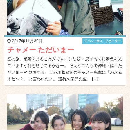
2017年11月30日
イベントMC、リポーター
チャメー ただいまー
空の旅。絶景を見ることができました😆✨ 息子も同じ景色を見
ていますが何を感じてるかなー。 そんなこんなで沖縄上陸！た
だいまー💕 到着早々、ラジオ収録後のチャメー先輩に「わかる
よね〜？」 と言われたよ。 護得久栄昇先生。 […]