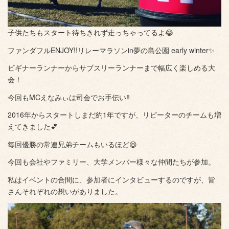
子供たちもスタート待ちきれず走っちゃってるよ😂
ファンダフルENJOY!!リレーマラソンin夢の島公園 early winter✨
ビギナーランナーからサブスリーランナーまで幅広く楽しめる大
会！
今回もMCえなみぃは司会でお手伝い‼️
2016年からスタートしまだ約1年ですが、リピーターのチームも増
えてきました💕
毎回優勝の常連兄弟チームもいるほど😆
今回も会社やファミリー、大学メンバー様々な仲間たちが参加。
私はイベントの合間に、参加者にインタビューするのですが、皆
さんそれぞれの想いがありました。