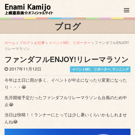
Enami Kamijo
上條恵奈美☆オフィシャルサイト
ブログ
ホーム
>
ブログ
>
お仕事
>
イベントMC、リポーター
> ファンダフルENJOY!
リレーマラソン
ファンダフルENJOY!リレーマラソン
2017年11月12日
イベントMC、リポーター
,
ランニング
今年は土日に雨が多く、イベントが中止になったり変更になった
り・・・😭
先月開催予定だったファンダフルリレーマラソンも台風のため中
止😭
当日は快晴！！ランナーにとっては少し暑いくらいかもしれませ
んね😂