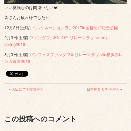
いい笑顔なのは間違いない💓
皆さんお疲れ様でした✨
12月2日(土曜)
イルミネーションラン
2017in
国営昭和記念公園
2月3日(土曜)
ファンダフル
ENJOY!!
リレーマラソン
early
spring2018
3月3日(土曜)
パンフェス
ファンダフルリレーマラソン
in
横浜赤レ
ンガ倉庫
2018
«
大阪にて学校講演会
日本体育大学 実演会
»
この投稿へのコメント