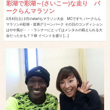
彩湖で彩湖～(さいこー)な走り パ
ークらんマラソン
2月4日(土) 2月のstartもマラソン大会 MCです🏃 パークらん
マラソンin彩湖・道満グリーンパーク その日のコンディション
はやや風が・・・ランナーにとってはメンタルの鍛えられる大
会だったかも？？😅 イベントを盛り […]