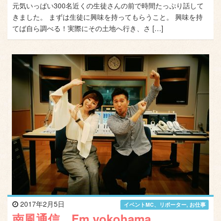
元気いっぱい300名近くの生徒さんの前で時間たっぷり話して
きました。 まずは生徒に興味を持ってもらうこと。 興味を持
てば自ら調べる！実際にその土地へ行き、さ […]
2017年2月5日
イベントMC、リポーター
,
お仕事
南風通信 Fm yokohama