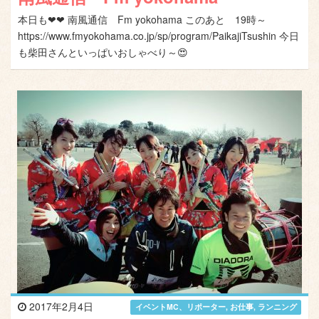
本日も❤❤ 南風通信 Fm yokohama このあと 19時～
https://www.fmyokohama.co.jp/sp/program/PaikajiTsushin 今日
も柴田さんといっぱいおしゃべり～😍
2017年2月4日
イベントMC、リポーター
,
お仕事
,
ランニング