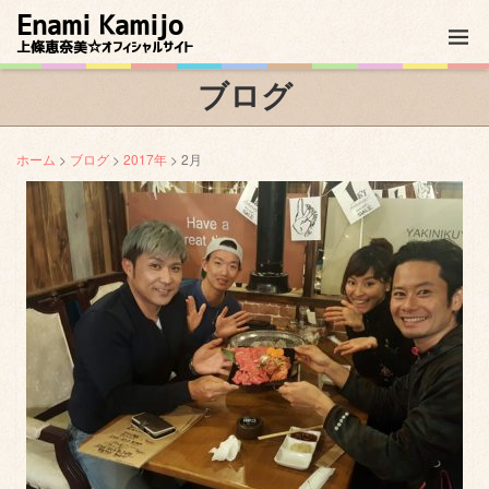
Enami Kamijo
上條恵奈美☆オフィシャルサイト
ブログ
ホーム
>
ブログ
>
2017年
> 2月