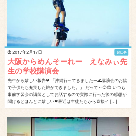
2017年2月17日
お仕事
大阪からめんそーれー えなみぃ先
生の学校講演会
先生から嬉しい報告❤ 「沖縄行ってきましたー🌊講演会のお陰
で子供たち充実した旅ができました。」 だって～😍😍 いつも
事前学習会の講師としてお話するので実際に行った後の感想が
聞けるとほんとに嬉しい❤最近は生徒たちから直接イ […]