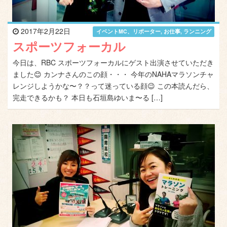
2017年2月22日
イベントMC、リポーター
,
お仕事
,
ランニング
スポーツフォーカル
今日は、RBC スポーツフォーカルにゲスト出演させていただき
ました😊 カンナさんのこの顔・・・ 今年のNAHAマラソンチャ
レンジしようかな〜？？って迷っている顔😉 この本読んだら、
完走できるかも？ 本日も石垣島ゆいま〜る […]