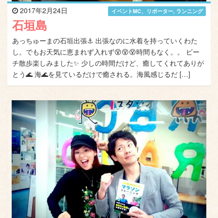
2017年2月24日
イベントMC、リポーター
,
ランニング
石垣島
あっちゅーまの石垣出張⚓ 出張なのに水着を持っていくわた
し。でもお天気に恵まれず入れず😵😵😵時間もなく。。 ビー
チ散歩楽しみました✨ 少しの時間だけど、癒してくれてありが
とう🌊 海🌊を見ているだけで癒される。海風感じるだ […]