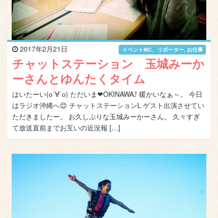
2017年2月21日
イベントMC、リポーター
,
お仕事
チャットステーション 玉城みーか
ーさんとゆんたくタイム
はいたーい(о´∀`о) ただいま❤OKINAWA⤴ 暖かいなぁ～。 今日
はラジオ沖縄へ😊 チャットステーションL ゲスト出演させてい
ただきましたー。 お久しぶりな玉城みーかーさん。 久々すぎ
て放送直前までお互いの近況報 […]