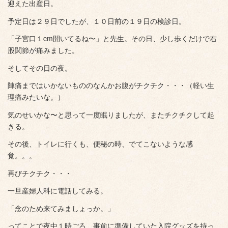
迎えた出産日。
予定日は２９日でしたが、１０日前の１９日の検診日。
「子宮口１cm開いてるね〜」と先生。その日、少し歩くだけで右
股関節が痛みました。
そしてその日の夜。
陣痛まではいかないもののなんかお腹がチクチク・・・（軽い生
理痛みたいな。）
気のせいかな〜と思って一度眠りましたが、またチクチクして起
きる。
その後、トイレに行くも、便秘の時、でてこないような感
覚。。。
再びチクチク・・・
一旦産婦人科に電話してみる。
「念のため来てみましょっか。」
ってことで夜中１時ごろ、事前に準備していた入院グッズを持っ