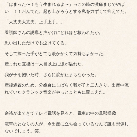
「はまった〜！もう生まれるよ〜」→この時の激痛まじでやば
い！！！叫んでた。起き上がろうとする私を力ずくて抑えてた。
「大丈夫大丈夫。上手上手。」
看護師さんの誘導と声かけにどれほど救われたか。
思い出しただけでも泣けてくる。
そして握った手がとても暖かかくて気持ちよかった。
産まれた直後は一人目以上に涙が溢れた。
我が子を抱いた時、さらに涙が止まらなかった。
産後処置のため、分娩台にしばらく我が子と二人きり。出産中流
れていたクラシック音楽がやっとまともに聞こえた。
余裕が出てきてテレビ電話を見ると、電車の中の旦那様😱
電車のとなりの人が、今出産に立ち会っているなんて誰も想像し
ないでしょう。笑。