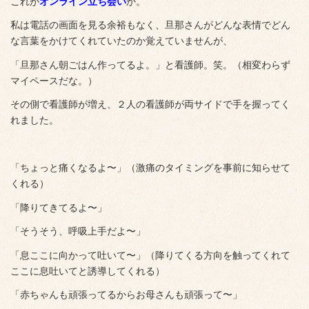
これが
オンライン立ち会い
か。
私は電話の画面を見る余裕もなく、旦那さんがどんな表情でどん
な言葉をかけてくれていたのか覚えていませんが、
「旦那さん朝ごはん作ってるよ。」と看護師。笑。（相変わらず
マイペースだな。）
その側で看護師が増え、２人の看護師が両サイドで手を握ってく
れました。
「ちょっと痛くなるよ〜」（激痛のタイミングを事前に知らせて
くれる）
「降りてきてるよ〜」
「そうそう、呼吸上手だよ〜」
「息ここに向かって吐いて〜」（降りてくる方向を触ってくれて
ここに息吐いてと誘導してくれる）
「赤ちゃんも頑張ってるからお母さんも頑張って〜」