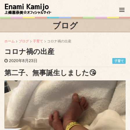
Enami Kamijo
上條恵奈美☆オフィシャルサイト
ブログ
ホーム
>
ブログ
>
子育て
> コロナ禍の出産
コロナ禍の出産
2020年8月23日
子育て
第二子、無事誕生しました😘