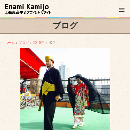
Enami Kamijo
上條恵奈美☆オフィシャルサイト
ブログ
ホーム
>
ブログ
>
2015年
> 10月