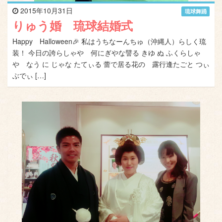
2015年10月31日
琉球舞踊
りゅう婚 琉球結婚式
Happy Halloween🎉 私はうちなーんちゅ（沖縄人）らしく琉
装！ 今日の誇らしゃや 何にぎやな譬る きゆ ぬ ふくらしゃ
や なう に じゃな たてぃる 蕾で居る花の 露行逢たごと つぃ
ぶでぃ […]