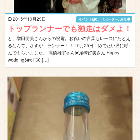
2015年10月29日
イベントMC、リポーター
,
お仕事
トップランナーでも独走はダメよ！
と、増田明美さんからの祝電。お祝いの言葉もレースにたとえ
るなんて、さすが！ランナー！！ 10月25日 めでたい席に呼
んでもらいました。 高橋雄宇さん💓尾崎好美さん Happy
wedding&#x1f60 […]