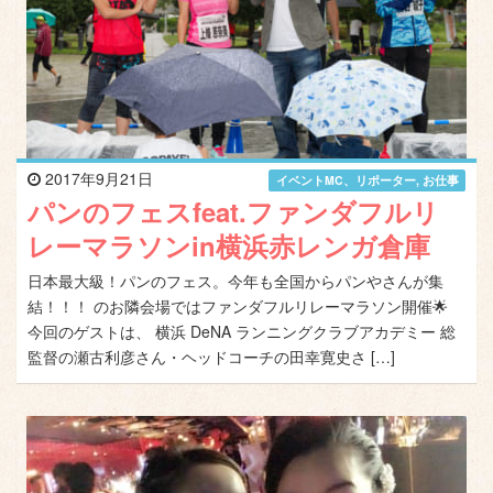
2017年9月21日
イベントMC、リポーター
,
お仕事
パンのフェスfeat.ファンダフルリ
レーマラソンin横浜赤レンガ倉庫
日本最大級！パンのフェス。今年も全国からパンやさんが集
結！！！ のお隣会場ではファンダフルリレーマラソン開催🌟
今回のゲストは、 横浜 DeNA ランニングクラブアカデミー 総
監督の瀬古利彦さん・ヘッドコーチの田幸寛史さ […]