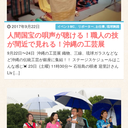
2017年9月22日
イベントMC、リポーター
,
お仕事
,
琉球舞踊
人間国宝の唄声が聴ける！職人の技
が間近で見れる！沖縄の工芸展
9月22日〜24日 沖縄の工芸展 織物、三線、琉球ガラスなどな
ど沖縄の伝統工芸が銀座に集結！！ ステージスケジュールはこ
んな感じ💓 23日 (土曜) 11時30分〜 石垣島の唄者 迎里計さん
Liv […]