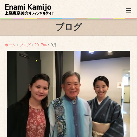
Enami Kamijo
上條恵奈美☆オフィシャルサイト
ブログ
ホーム
>
ブログ
>
2017年
> 9月