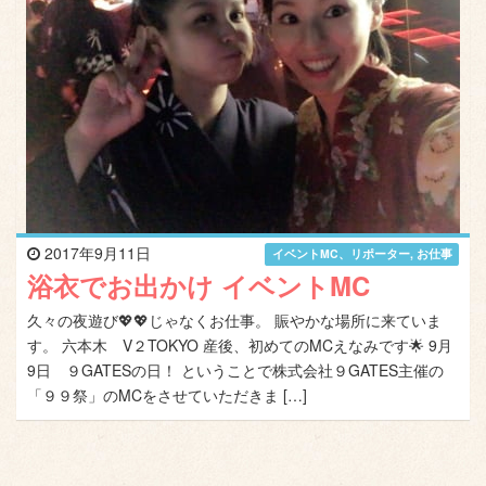
2017年9月11日
イベントMC、リポーター
,
お仕事
浴衣でお出かけ イベントMC
久々の夜遊び💖💖じゃなくお仕事。 賑やかな場所に来ていま
す。 六本木 V２TOKYO 産後、初めてのMCえなみです🌟 9月
9日 ９GATESの日！ ということで株式会社９GATES主催の
「９９祭」のMCをさせていただきま […]