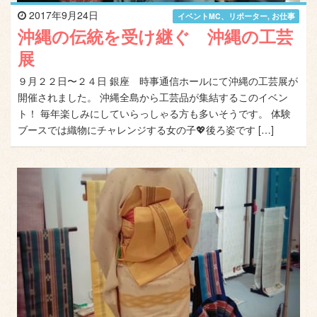
2017年9月24日
イベントMC、リポーター
,
お仕事
沖縄の伝統を受け継ぐ 沖縄の工芸
展
９月２２日〜２４日 銀座 時事通信ホールにて沖縄の工芸展が
開催されました。 沖縄全島から工芸品が集結するこのイベン
ト！ 毎年楽しみにしていらっしゃる方も多いそうです。 体験
ブースでは織物にチャレンジする女の子💖後ろ姿です […]