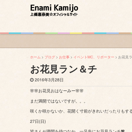
Enami Kamijo
上條恵奈美☆オフィシャルサイト
ホーム
>
ブログ
>
お仕事
>
イベントMC、リポーター
> お花見
お花見ラン＆チ
2016年3月28日
🌸🌸お花見おはなーみー🌸🌸
まだ満開ではないですが。。。
咲くか咲かないか、花開く寸前がきれいだったりもする
27日(日)
皆さんが満開を待つなか、一足先にお花見ランチ💖