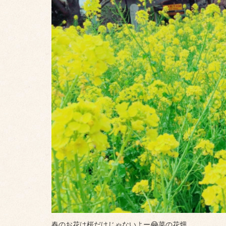
春のお花は桜だけじ
ゃないよー
😂
菜の花畑。