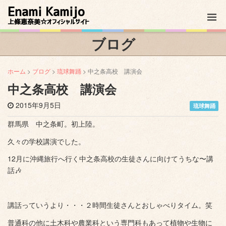
Enami Kamijo
上條恵奈美☆オフィシャルサイト
ブログ
ホーム
>
ブログ
>
琉球舞踊
> 中之条高校 講演会
中之条高校 講演会
2015年9月5日
琉球舞踊
群馬県 中之条町。初上陸。
久々の学校講演でした。
12月に沖縄旅行へ行く中之条高校の生徒さんに向けてうちな〜講
話🎶
講話っていうより・・・２時間生徒さんとおしゃべりタイム。笑
普通科の他に土木科や農業科という専門科もあって植物や生物に