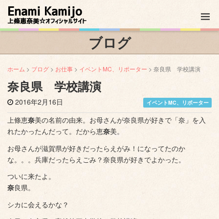
Enami Kamijo
上條恵奈美☆オフィシャルサイト
ブログ
ホーム
>
ブログ
>
お仕事
>
イベントMC、リポーター
> 奈良県 学校講演
奈良県 学校講演
2016年2月16日
イベントMC、リポーター
上條恵
奈
美の名前の由来。お母さんが奈良県が好きで「奈」を入
れたかったんだって。だから恵
奈
美。
お母さんが滋賀県が好きだったらえがみ！になってたのか
な。。。兵庫だったらえごみ？奈良県が好きでよかった。
ついに来たよ。
奈
良県。
シカに会えるかな？