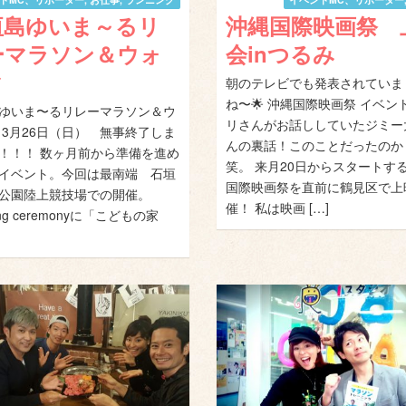
垣島ゆいま～るリ
沖縄国際映画祭 
ーマラソン＆ウォ
会inつるみ
ク
朝のテレビでも発表されていま
ね〜🌟 沖縄国際映画祭 イベン
ゆいま〜るリレーマラソン＆ウ
リさんがお話ししていたジミー
 3月26日（日） 無事終了しま
んの裏話！このことだったのか
！！！ 数ヶ月前から準備を進め
笑。 来月20日からスタートす
イベント。今回は最南端 石垣
国際映画祭を直前に鶴見区で上
公園陸上競技場での開催。
催！ 私は映画 […]
ing ceremonyに「こどもの家