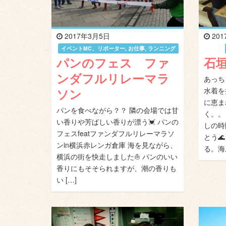
2017年3月5日
201
イベントMC、リポーター
,
お仕事
,
ランニング
パンのフェス ファ
石
ンダフルリレーマラ
あっち
ソン
水着を
に恵ま
パンを食べながら？？ 隣の会場では甘
く。。
い香りや芳ばしい香りが漂う💓 パンの
しの時
フェスfeatファンダフルリレーマラソ
とう
ンin横浜赤レンガ倉庫 海を見ながら、
る。海
横浜の街を快走しました⛵ パンのいい
香りにもそそられますが、潮の香りも
い […]