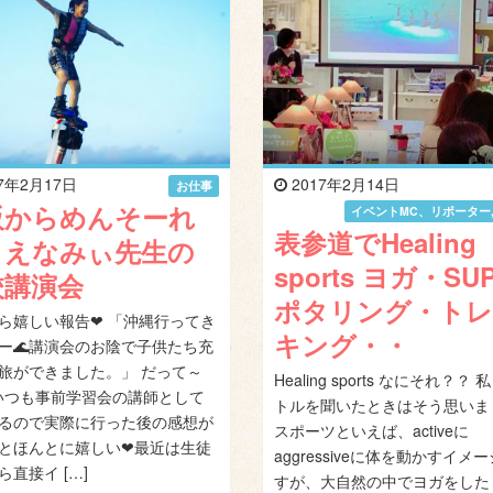
7年2月17日
2017年2月14日
お仕事
阪からめんそーれ
イベントMC、リポーター
表参道でHealing
 えなみぃ先生の
sports ヨガ・SU
校講演会
ポタリング・ト
ら嬉しい報告❤ 「沖縄行ってき
キング・・
ー🌊講演会のお陰で子供たち充
旅ができました。」 だって～
Healing sports なにそれ？？
 いつも事前学習会の講師として
トルを聞いたときはそう思いま
るので実際に行った後の感想が
スポーツといえば、activeに
とほんとに嬉しい❤最近は生徒
aggressiveに体を動かすイメ
ら直接イ […]
すが、大自然の中でヨガをした