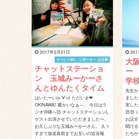
2017年2月21日
201
大
イベントMC、リポーター
,
お仕事
チャットステーショ
ー
ン 玉城みーかーさ
学
んとゆんたくタイム
先生か
はいたーい(о´∀`о) ただいま❤
ました
OKINAWA⤴ 暖かいなぁ～。 今日はラ
実した
ジオ沖縄へ😊 チャットステーションL
😍
ゲスト出演させていただきましたー。
お話す
お久しぶりな玉城みーかーさん。 久々
聞ける
すぎて放送直前までお互いの近況報
たちか