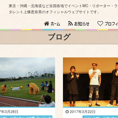
東京・沖縄・北海道など全国各地でイベントMC・リポーター・
タレント上條恵奈美のオフィシャルウェブサイトです。
ホーム
お知らせ
プロフィ
ブログ
7年3月28日
2017年3月22日
トMC、リポーター
,
お仕事
,
ランニング
イベントMC、リポーター