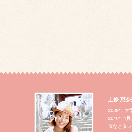
上條 恵奈
2009年
2010年
優などタレ