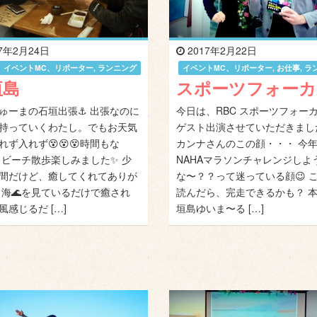
7年2月24日
2017年2月22日
イベントMC、リポーター
,
ランニング
イベントMC、リポーター
,
お仕事
,
ラ
垣島
スポーツフォーカ
ゅーまの石垣出張⚓ 出張なのに
今日は、RBC スポーツフォー
持っていくわたし。でもお天気
ゲスト出演させていただきました
れず入れず😵😵😵時間もな
カンナさんのこの顔・・・ 今
 ビーチ散歩楽しみました✨ 少
NAHAマラソンチャレンジしよ
間だけど、癒してくれてありが
な〜？？って迷っている顔😉 
 海🌊を見ているだけで癒され
読んだら、完走できるかも？ 
風感じるだ […]
垣島ゆいま〜る […]