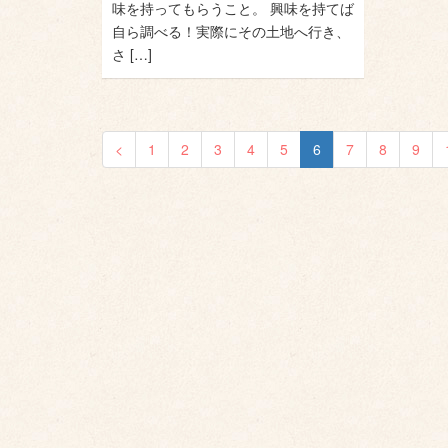
味を持ってもらうこと。 興味を持てば
自ら調べる！実際にその土地へ行き、
さ […]
<
1
2
3
4
5
6
7
8
9