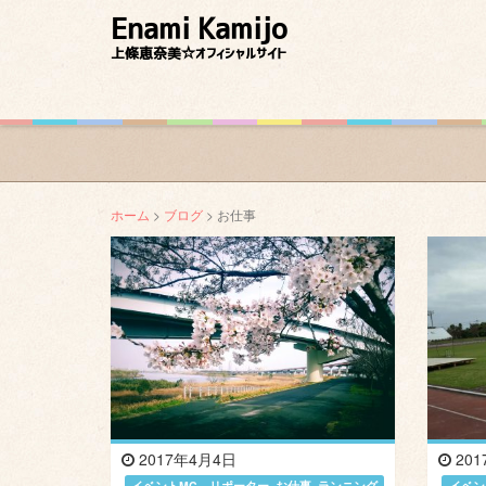
Enami Kamijo
上條恵奈美☆オフィシャルサイト
ホーム
>
ブログ
> お仕事
2017年4月4日
201
イベントMC、リポーター
,
お仕事
,
ランニング
イベン