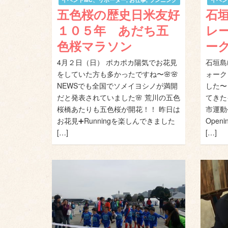
五色桜の歴史日米友好
石
１０５年 あだち五
レ
色桜マラソン
ー
4月２日（日） ポカポカ陽気でお花見
石垣島
をしていた方も多かったですね〜🌸🌸
ォーク
NEWSでも全国でソメイヨシノが満開
した〜
だと発表されていました🌸 荒川の五色
てきた
桜橋あたりも五色桜が開花！！ 昨日は
市運動
お花見➕Runningを楽しんできました
Open
[…]
[…]