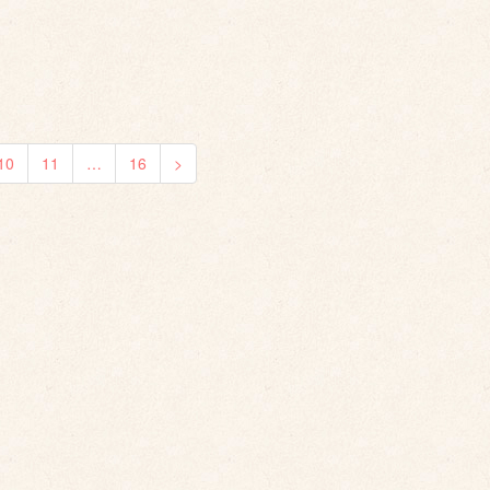
10
11
…
16
>